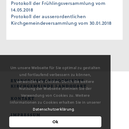
Protokoll der Frühlingsversammlung vom
14.05.2018
Protokoll der ausserordentlichen
Kirchgemeindeversammlung vom 30.01.2018
Um unsere Webseite für Sie optimal zu gestalten
und fortlaufend verbessern zu können,
EVANGELISCH-REFORMIERTE
verwenden wir Cookies. Durch die weitere
KIRCHGEMEINDE LANDQUART
Nutzung der Webseite stimmen Sie der
Verwendung von Cookies zu. Weitere
KONTAKT
Informationen zu Cookies erhalten Sie in unserer
Datenschutzerklärung
.
IMPRESSUM
DATENSCHUTZ
Ok